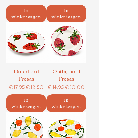
In
In
winkelwagen
winkelwagen
Dinerbord
Ontbijtbord
Fresas
Fresas
Normale prijs
Verkoopprijs
Normale prijs
Verkoopprijs
€ 17,95
€ 12,50
€ 14,95
€ 10,00
In
In
winkelwagen
winkelwagen