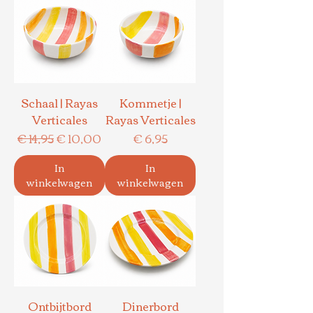
Schaal | Rayas
Kommetje |
Verticales
Rayas Verticales
Normale prijs
Verkoopprijs
Prijs
€ 14,95
€ 10,00
€ 6,95
In
In
winkelwagen
winkelwagen
Ontbijtbord
Dinerbord