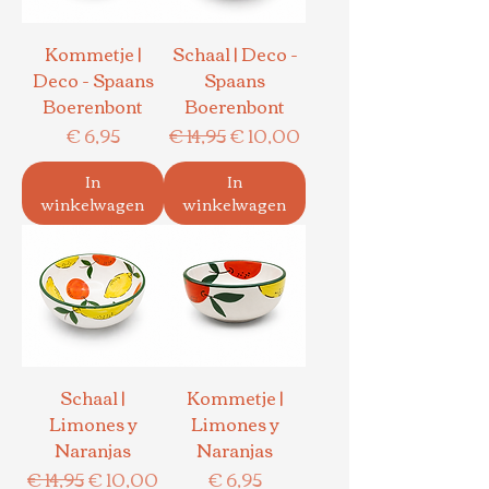
Kommetje |
Schaal | Deco -
Deco - Spaans
Spaans
Boerenbont
Boerenbont
Prijs
Normale prijs
Verkoopprijs
€ 6,95
€ 14,95
€ 10,00
In
In
winkelwagen
winkelwagen
Schaal |
Kommetje |
Limones y
Limones y
Naranjas
Naranjas
Normale prijs
Verkoopprijs
Prijs
€ 14,95
€ 10,00
€ 6,95