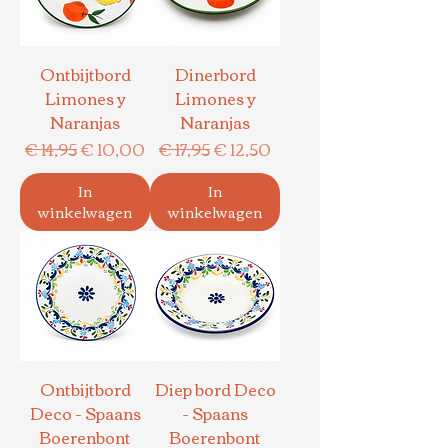
Ontbijtbord
Dinerbord
Limones y
Limones y
Naranjas
Naranjas
Normale prijs
Verkoopprijs
Normale prijs
Verkoopprijs
€ 14,95
€ 10,00
€ 17,95
€ 12,50
In
In
winkelwagen
winkelwagen
Ontbijtbord
Diep bord Deco
Deco - Spaans
- Spaans
Boerenbont
Boerenbont