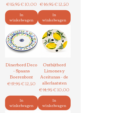
Normale prijs
Verkoopprijs
Normale prijs
Verkoopprijs
€ 15,95
€ 10,00
€ 16,95
€ 12,50
In
In
winkelwagen
winkelwagen
Dinerbord Deco
Ontbijtbord
- Spaans
Limones y
Boerenbont
Aceitunas - de
allerlaatsten
Normale prijs
Verkoopprijs
€ 17,95
€ 12,50
Normale prijs
Verkoopprijs
€ 14,95
€ 10,00
In
In
winkelwagen
winkelwagen