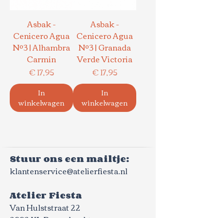
Asbak -
Asbak -
Cenicero Agua
Cenicero Agua
Nº3 | Alhambra
Nº3 | Granada
Carmin
Verde Victoria
Prijs
Prijs
€ 17,95
€ 17,95
In
In
winkelwagen
winkelwagen
Stuur ons een mailtje:
klantenservice@atelierfiesta.nl
Atelier Fiesta
Van Hulststraat 22