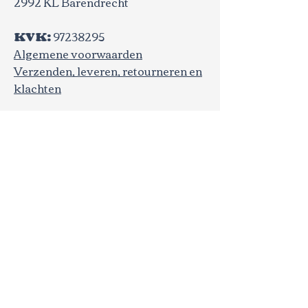
2992 KL Barendrecht
KVK:
97238295
Algemene voorwaarden​
Verzenden, leveren, retourneren en
klachten
Fiesta Nieuws
Email
*
Nieuwe collectie, evenementen 
of aanbiedingen? Hou me op 
de hoogte!
*
Aanmelden