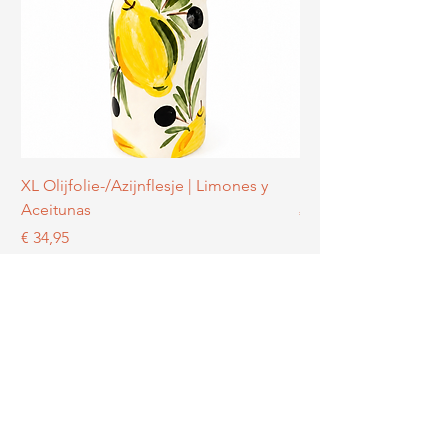
XL Olijfolie-/Azijnflesje | Limones y
Ensaladera Nº 1 | Li
Aceitunas
Prijs
€ 39,95
Prijs
€ 34,95
Stuur ons een mailtje:
klantenservice@atelierfiesta.nl
Atelier Fiesta