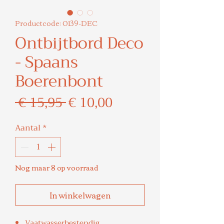
Productcode: 0139-DEC
Ontbijtbord Deco
- Spaans
Boerenbont
Normale
Verkoopprijs
 € 15,95 
€ 10,00
prijs
Aantal
*
Nog maar 8 op voorraad
In winkelwagen
Vaatwasserbestendig