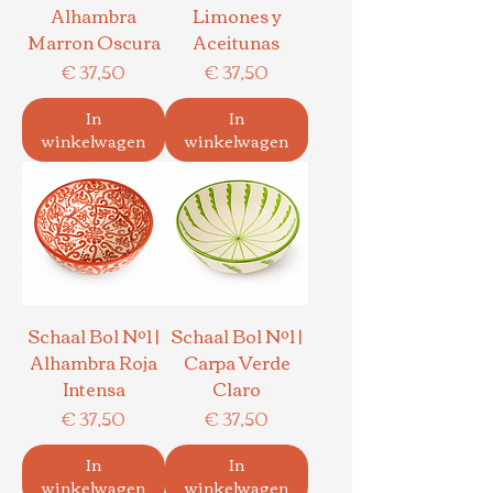
Alhambra
Limones y
Marron Oscura
Aceitunas
Prijs
Prijs
€ 37,50
€ 37,50
In
In
winkelwagen
winkelwagen
Schaal Bol Nº1 |
Schaal Bol Nº1 |
Alhambra Roja
Carpa Verde
Intensa
Claro
Prijs
Prijs
€ 37,50
€ 37,50
In
In
winkelwagen
winkelwagen