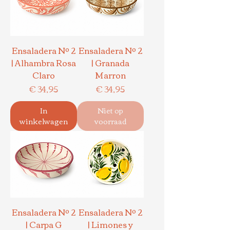
Ensaladera Nº 2
Ensaladera Nº 2
| Alhambra Rosa
| Granada
Claro
Marron
Prijs
Prijs
€ 34,95
€ 34,95
In
Niet op
winkelwagen
voorraad
Ensaladera Nº 2
Ensaladera Nº 2
| Carpa G
| Limones y