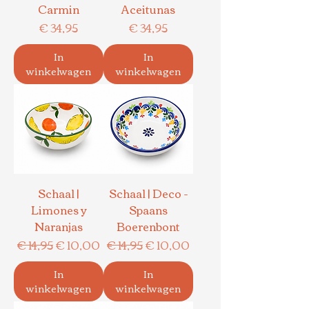
Carmin
Aceitunas
Prijs
Prijs
€ 34,95
€ 34,95
In
In
winkelwagen
winkelwagen
Schaal |
Schaal | Deco -
Limones y
Spaans
Naranjas
Boerenbont
Normale prijs
Verkoopprijs
Normale prijs
Verkoopprijs
€ 14,95
€ 10,00
€ 14,95
€ 10,00
In
In
winkelwagen
winkelwagen