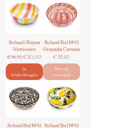
Schaal | Rayas
Schaal Bol Nº1 |
Verticales
Granada Carmin
Normale prijs
Verkoopprijs
Prijs
€ 14,95
€ 10,00
€ 37,50
In
Niet op
winkelwagen
voorraad
Schaal Bol Nº1 |
Schaal Bol Nº1 |