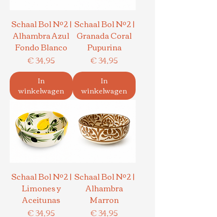
Schaal Bol Nº2 |
Schaal Bol Nº2 |
Alhambra Azul
Granada Coral
Fondo Blanco
Pupurina
Prijs
Prijs
€ 34,95
€ 34,95
In
In
winkelwagen
winkelwagen
Schaal Bol Nº2 |
Schaal Bol Nº2 |
Limones y
Alhambra
Aceitunas
Marron
Prijs
Prijs
€ 34,95
€ 34,95