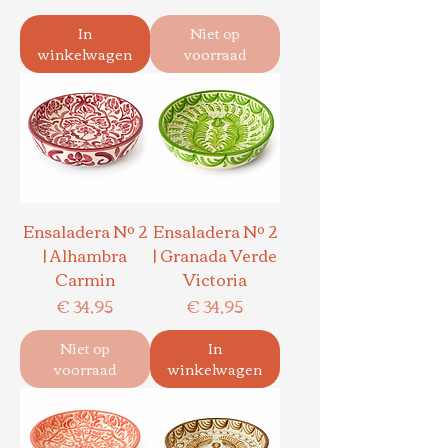
In
Niet op
winkelwagen
voorraad
Ensaladera Nº 2
Ensaladera Nº 2
| Alhambra
| Granada Verde
Carmin
Victoria
Prijs
Prijs
€ 34,95
€ 34,95
Niet op
In
voorraad
winkelwagen