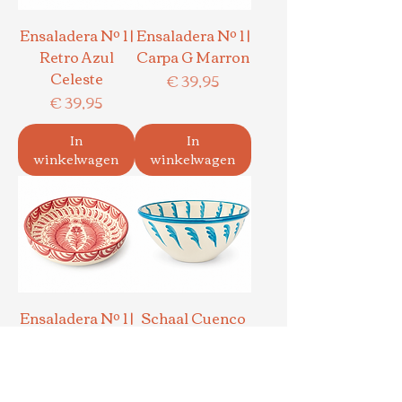
Ensaladera Nº 1 |
Ensaladera Nº 1 |
Retro Azul
Carpa G Marron
Celeste
Prijs
€ 39,95
Prijs
€ 39,95
In
In
winkelwagen
winkelwagen
Ensaladera Nº 1 |
Schaal Cuenco
Granada Carmin
Grande | Carpa
G Azul Celeste
Prijs
€ 42,50
Prijs
€ 34,95