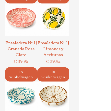
Ensaladera Nº 1 |
Ensaladera Nº 1 |
Granada Rosa
Limones y
Claro
Aceitunas
Prijs
Prijs
€ 39,95
€ 39,95
In
In
winkelwagen
winkelwagen