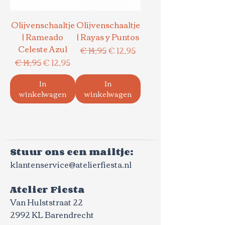
Olijvenschaaltje
Olijvenschaaltje
| Rameado
| Rayas y Puntos
Celeste Azul
Normale prijs
Verkoopprijs
€ 14,95
€ 12,95
Normale prijs
Verkoopprijs
€ 14,95
€ 12,95
In
In
winkelwagen
winkelwagen
Stuur ons een mailtje:
klantenservice@atelierfiesta.nl
Atelier Fiesta
Van Hulststraat 22
2992 KL Barendrecht