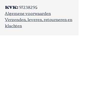
KVK:
97238295
Algemene voorwaarden​
Verzenden, leveren, retourneren en
klachten
Fiesta Nieuws
Email
*
Nieuwe collectie, evenementen 
of aanbiedingen? Hou me op 
de hoogte!
*
Aanmelden