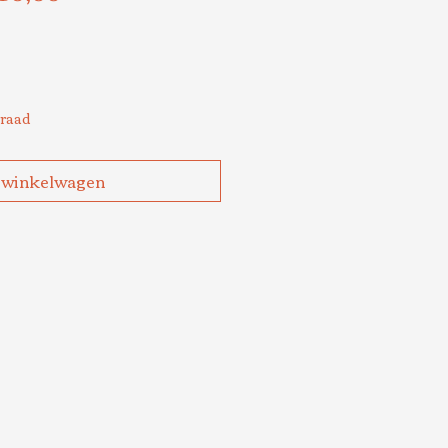
js
rraad
 winkelwagen