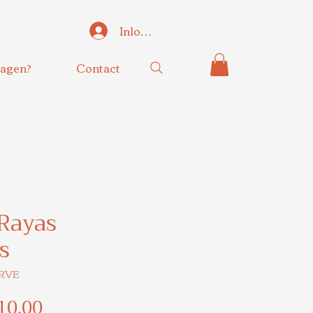
Inloggen
agen?
Contact
 Rayas
s
-RVE
rmale
Verkoopprijs
10,00