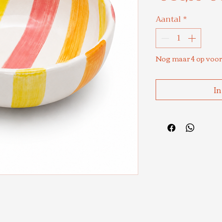
pri
Aantal
*
Nog maar 4 op voo
In