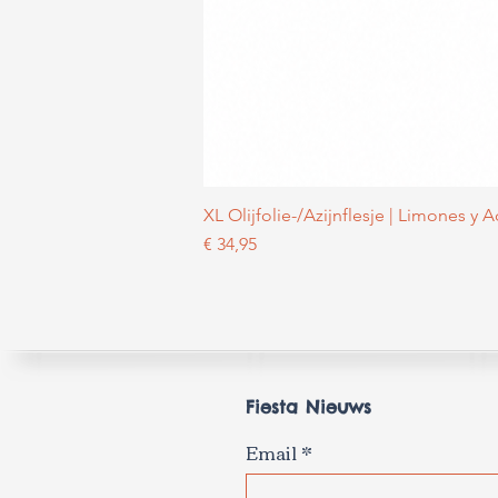
XL Olijfolie-/Azijnflesje | Limones y 
Prijs
€ 34,95
Fiesta Nieuws
Email
*