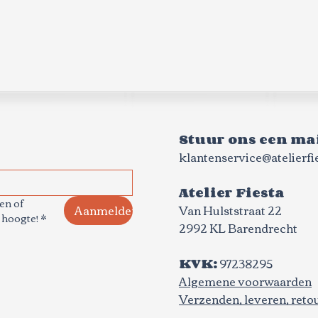
Stuur ons een mai
klantenservice@atelierfie
Atelier Fiesta
n of 
Aanmelden
Van Hulststraat 22
 hoogte!
*
2992 KL Barendrecht
KVK:
97238295​
Algemene voorwaarden​
Verzenden, leveren, reto