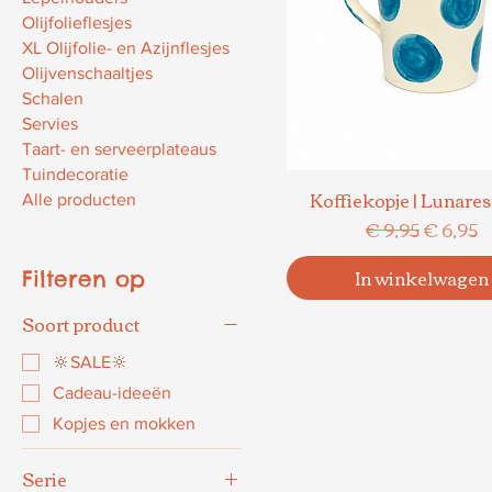
Olijfolieflesjes
XL Olijfolie- en Azijnflesjes
Olijvenschaaltjes
Schalen
Servies
Taart- en serveerplateaus
Tuindecoratie
Koffiekopje | Lunares
Snel overzicht
Alle producten
Normale prijs
Verkoop
€ 9,95
€ 6,95
In winkelwagen
Filteren op
Soort product
🔆SALE🔆
Cadeau-ideeën
Kopjes en mokken
Serie