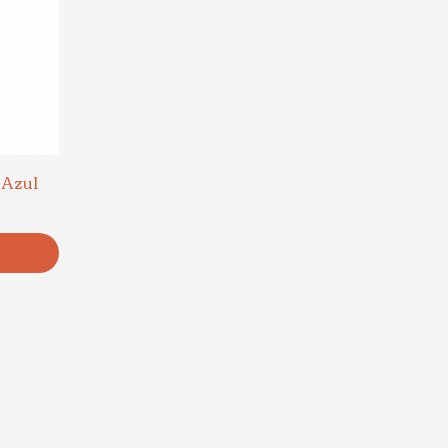
 Azul
prijs