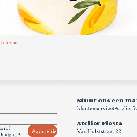
Snel overzicht
Aceitunas
Stuur ons een mai
klantenservice@atelierfie
Atelier Fiesta
n of 
Aanmelden
Van Hulststraat 22
 hoogte!
*