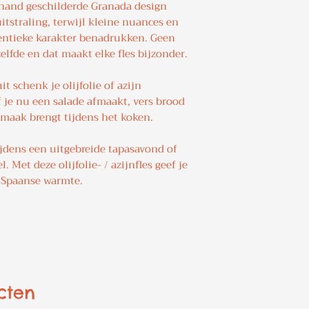
e hand geschilderde Granada design
uitstraling, terwijl kleine nuances en
hentieke karakter benadrukken. Geen
elfde en dat maakt elke fles bijzonder.
t schenk je olijfolie of azijn
of je nu een salade afmaakt, vers brood
smaak brengt tijdens het koken.
tijdens een uitgebreide tapasavond of
l. Met deze olijfolie- / azijnfles geef je
d-Spaanse warmte.
cten