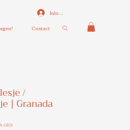
Inloggen
agen?
Contact
lesje /
sje | Granada
2A-GRS