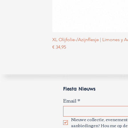
XL Olijfolie-/Azijnflesje | Limones y 
Prijs
€ 34,95
Fiesta Nieuws
Email
*
Nieuwe collectie, evenemente
aanbiedingen? Hou me op de