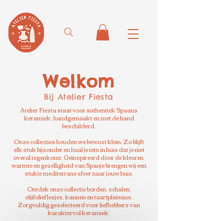
Welkom
Bij Atelier Fiesta
Atelier Fiesta staat voor authentiek Spaans
keramiek, handgemaakt en met de hand
beschilderd.
Onze collecties houden we bewust klein. Zo blijft
elk stuk bijzonder en haal je iets in huis dat je niet
overal tegenkomt. Geïnspireerd door de kleuren,
warmte en gezelligheid van Spanje brengen wij een
stukje mediterrane sfeer naar jouw huis.
Ontdek onze collectie borden, schalen,
olijfolieflesjes, kannen en taartplateaus.
Zorgvuldig geselecteerd voor liefhebbers van
karaktervol keramiek.