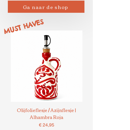
Ga naar de shop
MUST HAVES
Olijfolieflesje / Azijnflesje |
Kan/Karaf - 1 liter 
Alhambra Roja
Prijs
€ 24,95