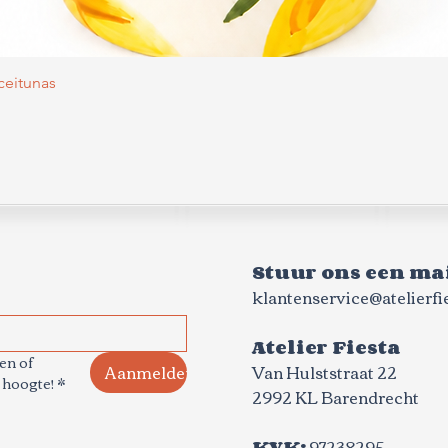
Snel overzicht
Aceitunas
Stuur ons een mai
klantenservice@atelierfie
Atelier Fiesta
n of 
Aanmelden
Van Hulststraat 22
 hoogte!
*
2992 KL Barendrecht
KVK:
97238295​