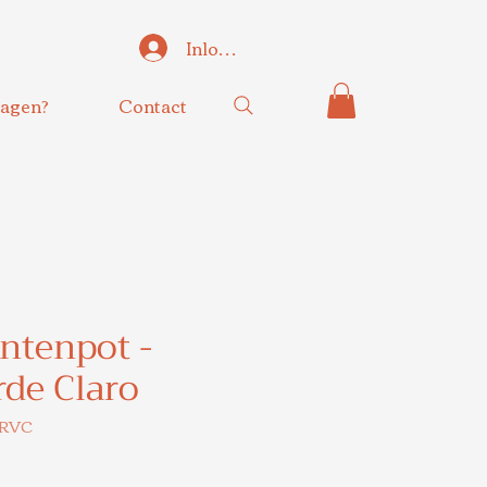
Inloggen
agen?
Contact
ntenpot -
rde Claro
-RVC
s