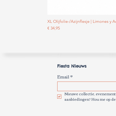
XL Olijfolie-/Azijnflesje | Limones y 
Prijs
€ 34,95
Fiesta Nieuws
Email
*
Nieuwe collectie, evenemente
aanbiedingen? Hou me op de